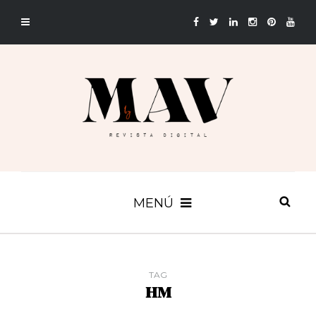
MENÚ
TAG
HM