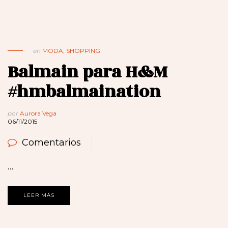
en
MODA
,
SHOPPING
Balmain para H&M
#hmbalmaination
por
Aurora Vega
06/11/2015
Comentarios
…
LEER MÁS