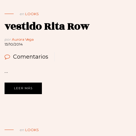
en
LOOKS
vestido Rita Row
por
Aurora Vega
13/10/2014
Comentarios
…
LEER MÁS
en
LOOKS