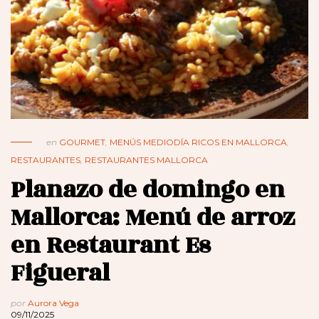
en
GOURMET
,
MENÚS MEDIODÍA RICOS EN MALLORCA
,
RESTAURANTES
,
RESTAURANTES MALLORCA
Planazo de domingo en
Mallorca: Menú de arroz
en Restaurant Es
Figueral
por
Aurora Vega
09/11/2025