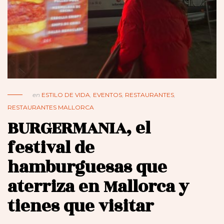
en
ESTILO DE VIDA
,
EVENTOS
,
RESTAURANTES
,
RESTAURANTES MALLORCA
BURGERMANIA, el
festival de
hamburguesas que
aterriza en Mallorca y
tienes que visitar