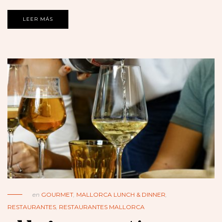
LEER MÁS
en
GOURMET
,
MALLORCA LUNCH & DINNER
,
RESTAURANTES
,
RESTAURANTES MALLORCA