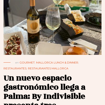
en
GOURMET
,
MALLORCA LUNCH & DINNER
,
RESTAURANTES
,
RESTAURANTES MALLORCA
Un nuevo espacio
gastronómico llega a
Palma: By Indivisible