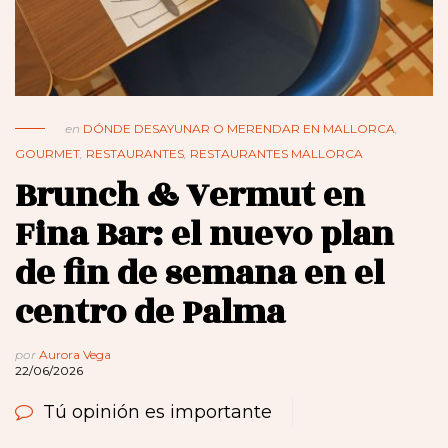
en
DÓNDE DESAYUNAR O MERENDAR EN MALLORCA
,
GOURMET
,
RESTAURANTES
,
RESTAURANTES MALLORCA
Brunch & Vermut en
Fina Bar: el nuevo plan
de fin de semana en el
centro de Palma
por
Aurora Vega
22/06/2026
Tú opinión es importante