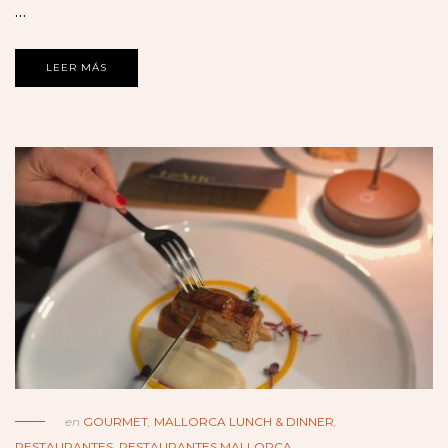
…
LEER MÁS
en
GOURMET
,
MALLORCA LUNCH & DINNER
,
RESTAURANTES
,
RESTAURANTES MALLORCA