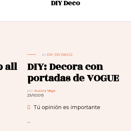
DIY Deco
en
DIY
,
DIY DECO
 all
DIY: Decora con
portadas de VOGUE
por
Aurora Vega
23/11/2013
Tú opinión es importante
…