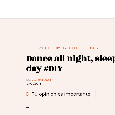
en
BLOG
,
DIY
,
DIY DECO
,
SHOOTINGS
Dance all night, sleep
day #DIY
por
Aurora Vega
13/01/2018
Tú opinión es importante
…