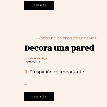
LEER MÁS
en
DECO
,
DIY
,
DIY DECO
,
ESTILO DE VIDA
Decora una pared
por
Aurora Vega
07/02/2013
Tú opinión es importante
…
LEER MÁS