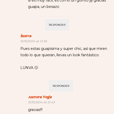
si es muy fácil, es como un gorrito jiji gracias
guapa, un besazo
RESPONDER
lunva
13/10/2014 at 21:36
Pues estas guapísima y super chic, así que miren
todo lo que quieran, llevas un look fantástico.
LUNVA 🙂
RESPONDER
Aurora Vega
13/10/2014 at 21:43
gracias!!!