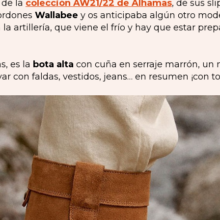
 de la
colección AW21/22 de Alhamas
, de sus sl
cordones
Wallabee
y os anticipaba algún otro mode
a artillería, que viene el frío y hay que estar prep
s, es la
bota alta
con cuña en serraje marrón, un 
var con faldas, vestidos, jeans… en resumen ¡con t