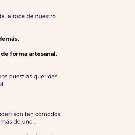
da la ropa de nuestro
 demás.
 de forma artesanal,
nos nuestras queridas
o!
poder) son tan cómodos
n más de uno…