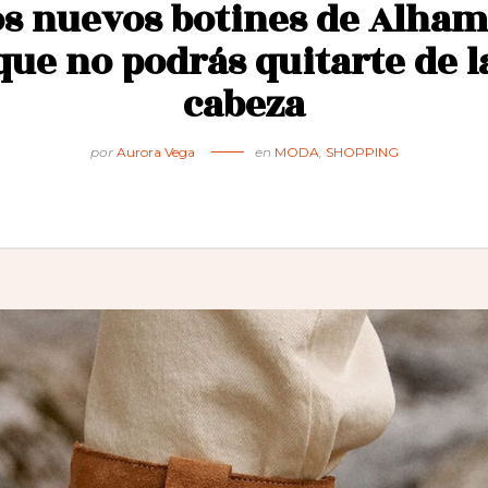
os nuevos botines de Alham
que no podrás quitarte de l
cabeza
por
Aurora Vega
en
MODA
,
SHOPPING