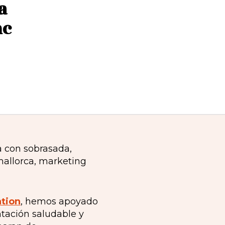
a
nc
ation
, hemos apoyado
tación saludable y