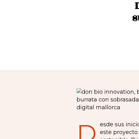
s
D
esde sus inic
este proyecto