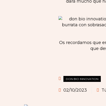
dará mucho que hab
Os recordamos que en 
que des
DON BIO INNOVATION
02/10/2023
T