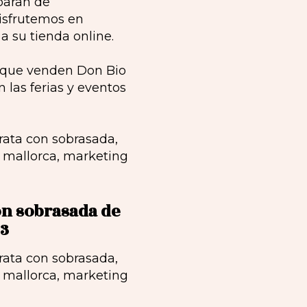
paran de
isfrutemos en
a su tienda online.
s que venden Don Bio
 las ferias y eventos
on sobrasada de
B3