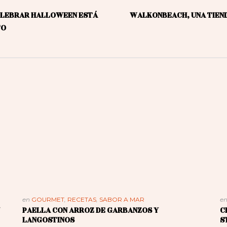
ELEBRAR HALLOWEEN ESTÁ
WALKONBEACH, UNA TIEN
TO
en
GOURMET
,
RECETAS
,
SABOR A MAR
e
PAELLA CON ARROZ DE GARBANZOS Y
C
LANGOSTINOS
S