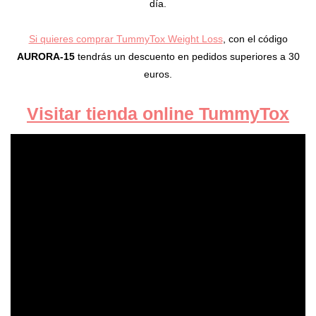
día.
Si quieres comprar TummyTox Weight Loss
, con el código
AURORA-15
tendrás un descuento en pedidos superiores a 30
euros.
Visitar tienda online TummyTox