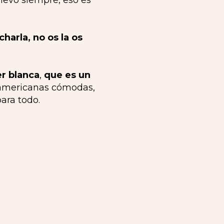
llevo siempre, eso es
harla, no os la os
er blanca
,
que es un
 americanas cómodas,
ara todo.