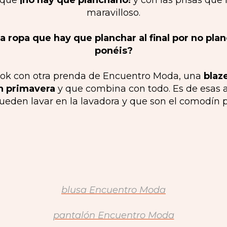
o que
¡no hay que plancharlo!
y con las prisas que 
maravilloso.
a ropa que hay que planchar al final por no planc
ponéis?
ook con otra prenda de Encuentro Moda, una
blaz
n primavera
y que combina con todo. Es de esas
ueden lavar en la lavadora y que son el comodín p
blusa Encuentro Moda
pantalón Encuentro Moda