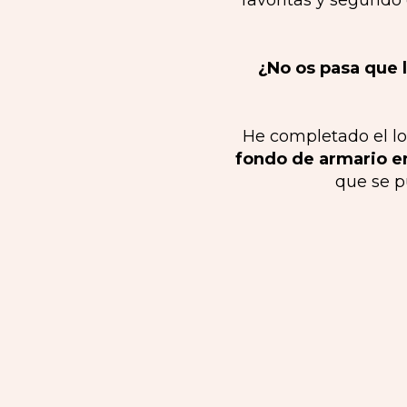
favoritas y segund
¿No os pasa que l
He completado el l
fondo de armario e
que se p