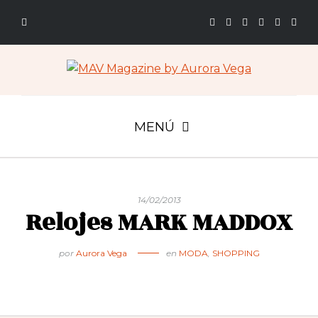
MENÚ
14/02/2013
Relojes MARK MADDOX
por
Aurora Vega
en
MODA
,
SHOPPING