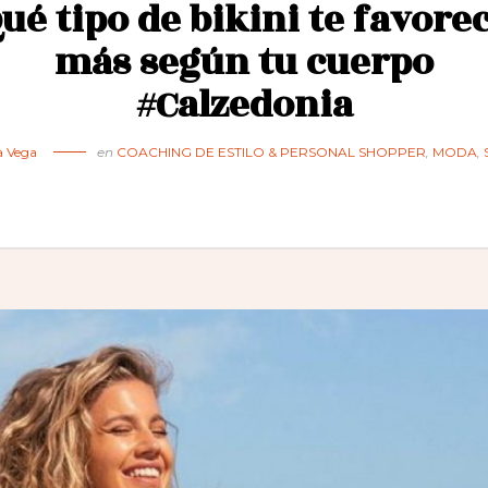
ué tipo de bikini te favore
más según tu cuerpo
#Calzedonia
a Vega
en
COACHING DE ESTILO & PERSONAL SHOPPER
,
MODA
,