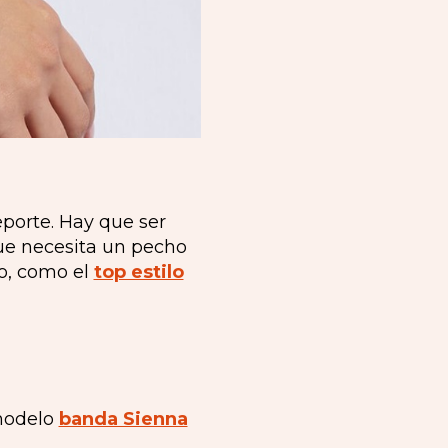
eporte. Hay que ser
 que necesita un pecho
po, como el
top estilo
 modelo
banda Sienna