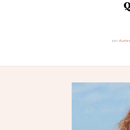
Q
por
Auror