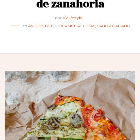
de zanahoria
por
AV lifestyle
en
AV LIFESTYLE
,
GOURMET
,
RECETAS
,
SABOR ITALIANO