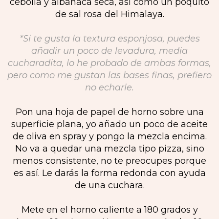
cebolla y albahaca seca, así como un poquito
de sal rosa del Himalaya.
*Si te gusta la textura esponjosa, puedes
añadir un poco de levadura, media
cucharadita, lo he probado de ambas formas,
pero como me gustan las bases finas, prefiero
no echarle.
Pon una hoja de papel de horno sobre una
superficie plana, yo añado un poco de aceite
de oliva en spray y pongo la mezcla encima.
No va a quedar una mezcla tipo pizza, sino
menos consistente, no te preocupes porque
es así. Le darás la forma redonda con ayuda
de una cuchara.
Mete en el horno caliente a 180 grados y