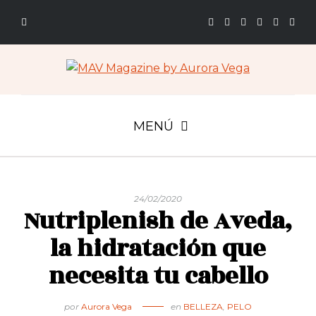
MENÚ
24/02/2020
Nutriplenish de Aveda,
la hidratación que
necesita tu cabello
por
Aurora Vega
en
BELLEZA
,
PELO