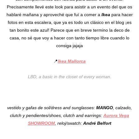
Precisamente llevé este look para asistir a un evento del que os
hablaré mañana y aproveché que fuí a comer a
Ikea
para hacer
fotos en esta escalera, que ya es todo un clásico en el blog ¡es
tan bonito este azul! Parece que en breve termino la deco de
casa, no sé que voy a hacer con tanto tiempo libre cuando lo
consiga jajaja
📍
Ikea Mallorca
LBD, a basic in the closet of every woman.
vestido y gafas de sol/dress and sunglasses:
MANGO
, calzado,
clutch y pendientes/shoes, clutch and earrings:
Aurora Vega
SHOWROOM
, reloj/swatch:
André Belfort