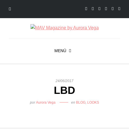
MENÚ
24/06/2017
LBD
por
Aurora Vega
en
BLOG
,
LOOKS