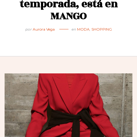
temporada, está en
MANGO
por
Aurora Vega
en
MODA
,
SHOPPING