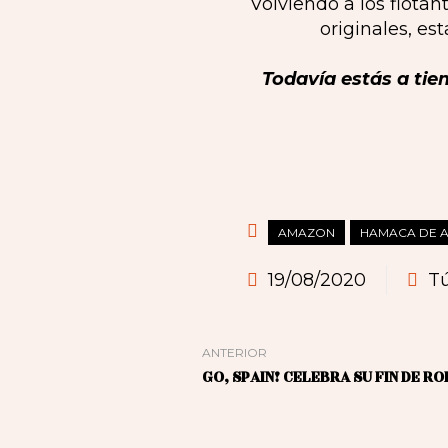
Volviendo a los flotan
originales, es
Todavía estás a tie
AMAZON
HAMACA DE 
19/08/2020
Tú
ANTERIOR
GO, SPAIN! CELEBRA SU FIN DE R