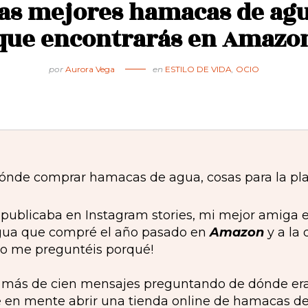
as mejores hamacas de ag
que encontrarás en Amazo
por
Aurora Vega
en
ESTILO DE VIDA
,
OCIO
 publicaba en Instagram stories, mi mejor amiga e
ua que compré el año pasado en
Amazon
y a la
no me preguntéis porqué!
í más de cien mensajes preguntando de dónde era y
e en mente abrir una tienda online de hamacas d