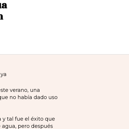
ua
n
ste verano, una
 que no había dado uso
 tal fue el éxito que
e agua, pero después