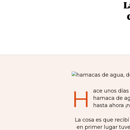
L
H
ace unos días
hamaca de ag
hasta ahora ¡
La cosa es que recib
en primer lugar tuv