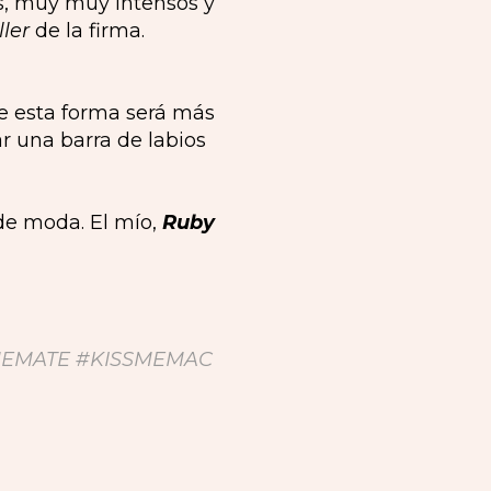
s, muy muy intensos y
ller
de la firma.
de esta forma será más
r una barra de labios
 de moda. El mío,
Ruby
MEMATE #KISSMEMAC