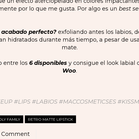
ue un efecto aterciopelado en colores impactante
mente por lo que me gusta. Por algo es un
best se
 acabado perfecto?
exfoliando antes los labios, 
n hidratados durante más tiempo, a pesar de usa
mate.
o entre los
6 disponibles
y consigue el look labial
Woo
.
EUP #LIPS #LABIOS #MACCOSMETICSES #KISS
LY FAMILY
RETRO MATTE LIPSTICK
1 Comment