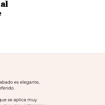
al
e
cabado es elegante,
ferido.
que se aplica muy