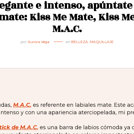
legante e intenso, apúntate 
mate: Kiss Me Mate, Kiss M
M.A.C.
por
Aurora Vega
en
BELLEZA
,
MAQUILLAJE
udas,
M.A.C.
es referente en labiales mate. Este a
intenso y con una apariencia aterciopelada, mi pre
tick de M.A.C.
es una barra de labios cómoda ya 