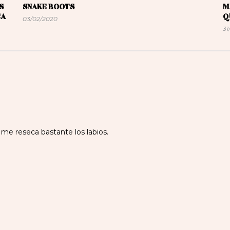
S
SNAKE BOOTS
M
CA
Q
03/02/2020
31
me reseca bastante los labios.