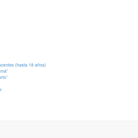
scentes (hasta 18 años)
amá”
rto”
e