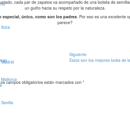
do, cada par de zapatos va acompañado de una bolsita de semillas. E
ona
un guiño hacia su respeto por la naturaleza.
o especial, único, como son los padres
. Por eso es una excelente 
parece?
Ibiza
Siguiente
ings
Estos son los mejores looks de l
 Madrid
 Mallorca
Los campos obligatorios están marcados con
*
ca
Sevilla