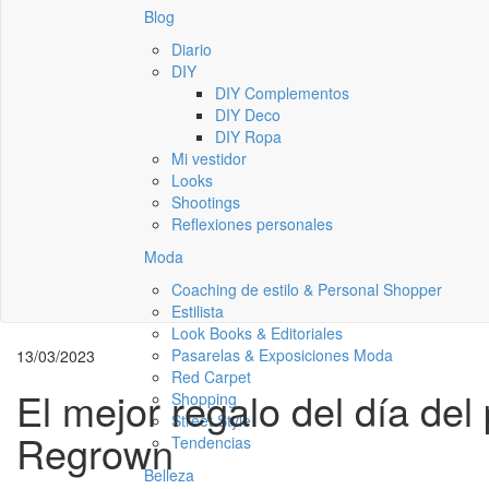
Blog
Diario
DIY
DIY Complementos
DIY Deco
DIY Ropa
Mi vestidor
Looks
Shootings
Reflexiones personales
Moda
Coaching de estilo & Personal Shopper
Estilista
Look Books & Editoriales
Pasarelas & Exposiciones Moda
13/03/2023
Red Carpet
El mejor regalo del día del
Shopping
Street Style
Regrown
Tendencias
Belleza