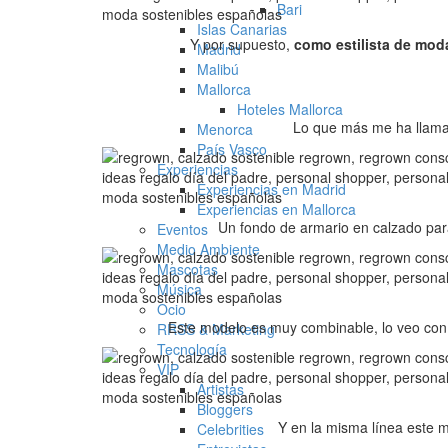
Bari
Islas Canarias
Y por supuesto,
como estilista de mod
Madrid
Malibú
Mallorca
Hoteles Mallorca
Lo que más me ha llama
Menorca
País Vasco
Experiencias
Experiencias en Madrid
Experiencias en Mallorca
Un fondo de armario en calzado par
Eventos
Medio Ambiente
Mascotas
Música
Ocio
Este modelo es muy combinable, lo veo con 
RRSS & Marketing
Tecnología
VIP
Artistas
Bloggers
Y en la misma línea este m
Celebrities