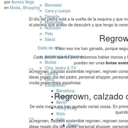
por
Aurora Vega
Bienestar
en
Moda
,
Shopping
Cara y cuerpo
Deporte
El día del padre está a la vuelta de la esquina y que
Maquillaje
el planeta que acabo de descubrir y que tengo la ne
Nutrición
Pelo
Regrow
Salud
Estilo de vida
Y con eso me han ganado, porque seguro
Astrología & Rituales
Cada acción cuenta pero debemos hablar menos y ha
Bodas
puedan ser unas
botas soste
Cine, teatro & TV
Cultura
Deco
Escapadas
Barcelona
Regrown, calzado c
Belgrado
Berlín
De esta marca me han gustado varias cosas. En prim
Hong Kong
querid
Ibiza
Italia
Plugia