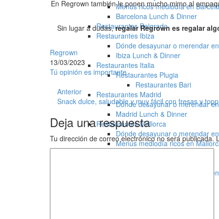
En Regrown también le ponen mucho mimo al empaqueta
Menús ricos mediodía en Barcel
Barcelona Lunch & Dinner
Restaurantes Belgrado
Sin lugar a dudas,
regalar Regrown es regalar alg
Restaurantes Ibiza
Dónde desayunar o merendar en 
Regrown
Ibiza Lunch & Dinner
13/03/2023
Restaurantes Italia
Tú opinión es importante
Restaurantes Plugia
Restaurantes Bari
Anterior
Restaurantes Madrid
Snack dulce, saludable y muy fácil con fresas y topp
Dónde desayunar o merendar en
Madrid Lunch & Dinner
Deja una respuesta
Restaurantes Mallorca
Dónde desayunar o merendar en
Tu dirección de correo electrónico no será publicada.
Menús mediodía ricos en Mallor
Mallorca Lunch & Dinner
Restaurantes Sevilla
Dónde desayunar o merendar en 
Menús ricos mediodía Sevilla
Sevilla lunch & dinner
Vinos y licores
TV