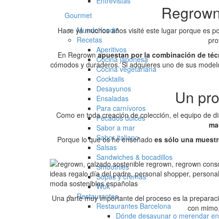
Entrevistas
Regrown 
Gourmet
Mundo foodie
Hace ya muchos años visité este lugar porque es 
Recetas
pro
Aperitivos
En Regrown
apuestan por la combinación de técn
Cocina japonesa
cómodos y duraderos. Si adquieres uno de sus modelo
Cocina vegetariana
Cocktails
Desayunos
Un pro
Ensaladas
Para carnívoros
Como en toda creación de colección, el equipo de dis
Pecados dulces
ma
Sabor a mar
Sabor italiano
Porque lo que os he enseñado
es sólo una muestra
Salsas
Sandwiches & bocadillos
Smoothies
Sopas y cremas
Wok
Restaurantes
Una parte muy importante del proceso es la preparació
Restaurantes Barcelona
con mimo,
Dónde desayunar o merendar en