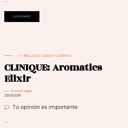
…
LEER MÁS
en
BELLEZA
,
CARA Y CUERPO
CLINIQUE: Aromatics
Elixir
por
Aurora Vega
21/01/2019
Tú opinión es importante
…