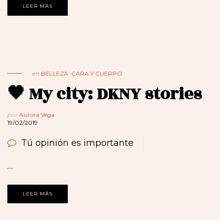
LEER MÁS
en
BELLEZA
,
CARA Y CUERPO
🖤 My city: DKNY stories
por
Aurora Vega
19/02/2019
Tú opinión es importante
…
LEER MÁS