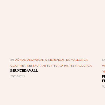
en
DÓNDE DESAYUNAR O MERENDAR EN MALLORCA
,
e
GOURMET
,
RESTAURANTES
,
RESTAURANTES MALLORCA
M
BRUNCHDAVALL
R
P
26/03/2017
F
18