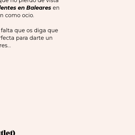
que no pierdo de vista
dentes en Baleares
en
ón como ocio.
falta que os diga que
rfecta para darte un
res…
tlet)