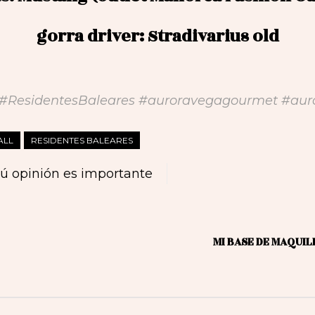
gorra driver: Stradivarius old
 #ResidentesBaleares #auroravegagourmet #aur
ALL
RESIDENTES BALEARES
ú opinión es importante
MI BASE DE MAQUIL