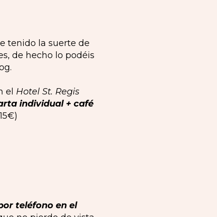
 tenido la suerte de
es, de hecho lo podéis
og.
n el
Hotel St. Regis
arta individual + café
 15€)
or teléfono en el