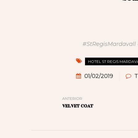
#StRegisMardavall
HOTEL ST REGIS MARDAV
01/02/2019
T
ANTERIOR
VELVET COAT