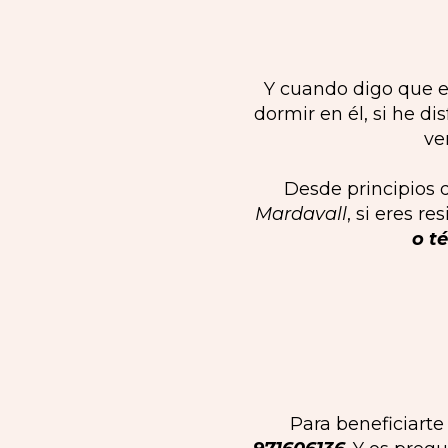
Y cuando digo que e
dormir en él, si he d
ve
Desde principios 
Mardavall
, si eres r
o t
Para beneficiarte