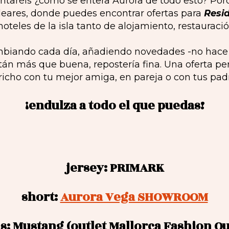
untaréis ¿cómo se entera Aurora de todo esto? Por
leares, donde puedes encontrar ofertas para
Resi
hoteles de la isla tanto de alojamiento, restauraci
ambiando cada día, añadiendo novedades -no hace 
stán más que buena, repostería fina. Una oferta pe
richo con tu mejor amiga, en pareja o con tus pad
¡endulza a todo el que puedas!
jersey: PRIMARK
short:
Aurora Vega SHOWROOM
s: Mustang (outlet Mallorca Fashion Ou