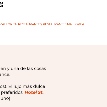
€
N MALLORCA
,
RESTAURANTES
,
RESTAURANTES MALLORCA
ien y una de las cosas
ance.
st. El lujo más dulce
preferidos:
Hotel St.
 uno)