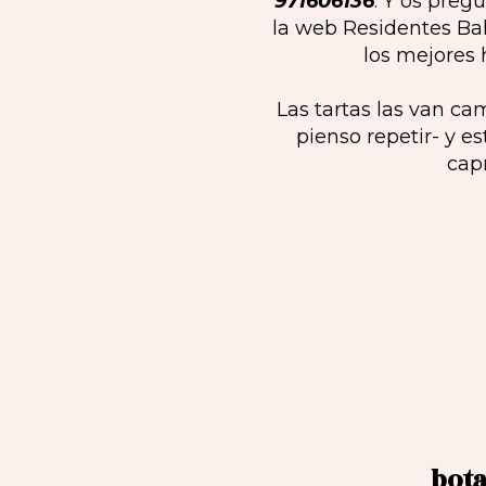
971606136
. Y os preg
la web Residentes Ba
los mejores 
Las tartas las van c
pienso repetir- y e
cap
bota