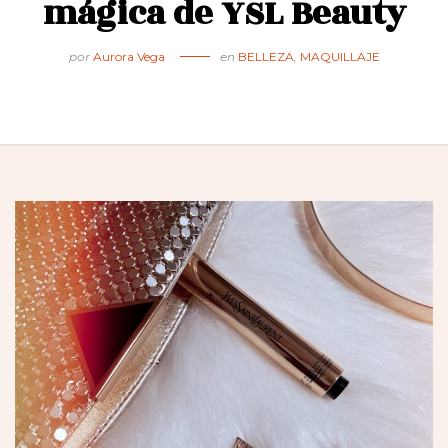
mágica de YSL Beauty
por
Aurora Vega
en
BELLEZA
,
MAQUILLAJE