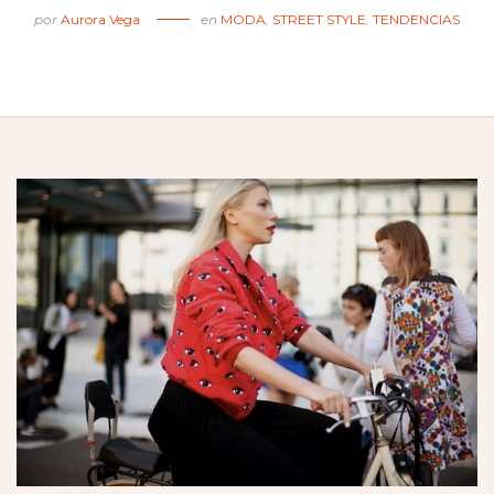
por
Aurora Vega
en
MODA
,
STREET STYLE
,
TENDENCIAS