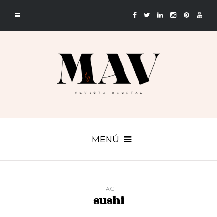
MENÚ
TAG
sushi