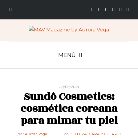
MENÚ
20/05/2021
Sundô Cosmetics:
cosmética coreana
para mimar tu piel
por
Aurora Vega
en
BELLEZA
,
CARA Y CUERPO