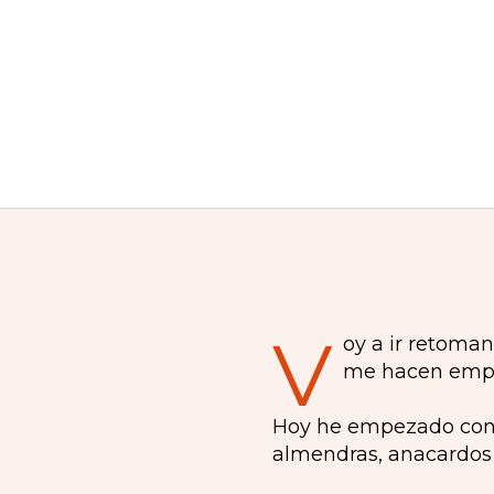
V
oy a ir retoma
me hacen empez
Hoy he empezado con u
almendras, anacardos y