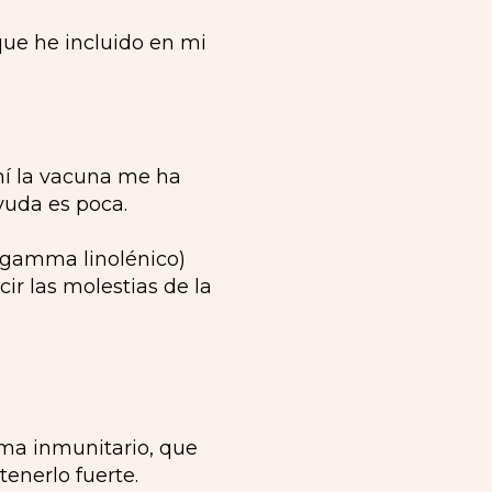
ue he incluido en mi
 mí la vacuna me ha
yuda es poca.
y gamma linolénico)
ir las molestias de la
ema inmunitario, que
enerlo fuerte.