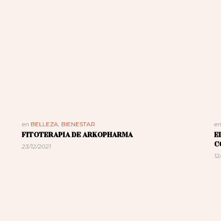
en
BELLEZA
,
BIENESTAR
e
FITOTERAPIA DE ARKOPHARMA
E
C
23/12/2021
12