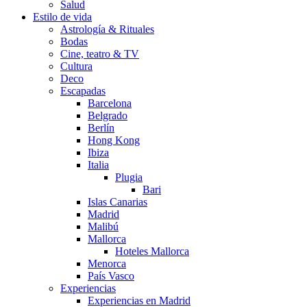
Salud
Estilo de vida
Astrología & Rituales
Bodas
Cine, teatro & TV
Cultura
Deco
Escapadas
Barcelona
Belgrado
Berlín
Hong Kong
Ibiza
Italia
Plugia
Bari
Islas Canarias
Madrid
Malibú
Mallorca
Hoteles Mallorca
Menorca
País Vasco
Experiencias
Experiencias en Madrid