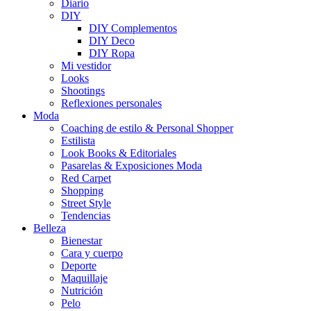
Diario
DIY
DIY Complementos
DIY Deco
DIY Ropa
Mi vestidor
Looks
Shootings
Reflexiones personales
Moda
Coaching de estilo & Personal Shopper
Estilista
Look Books & Editoriales
Pasarelas & Exposiciones Moda
Red Carpet
Shopping
Street Style
Tendencias
Belleza
Bienestar
Cara y cuerpo
Deporte
Maquillaje
Nutrición
Pelo