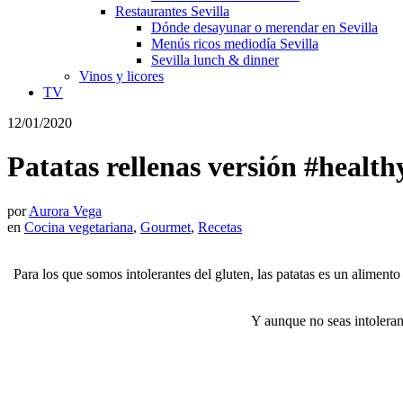
Restaurantes Sevilla
Dónde desayunar o merendar en Sevilla
Menús ricos mediodía Sevilla
Sevilla lunch & dinner
Vinos y licores
TV
12/01/2020
Patatas rellenas versión #health
por
Aurora Vega
en
Cocina vegetariana
,
Gourmet
,
Recetas
Para los que somos intolerantes del gluten, las patatas es un aliment
Y aunque no seas intolerant