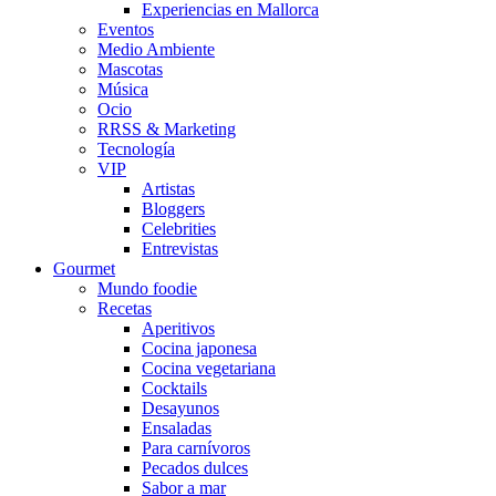
Experiencias en Mallorca
Eventos
Medio Ambiente
Mascotas
Música
Ocio
RRSS & Marketing
Tecnología
VIP
Artistas
Bloggers
Celebrities
Entrevistas
Gourmet
Mundo foodie
Recetas
Aperitivos
Cocina japonesa
Cocina vegetariana
Cocktails
Desayunos
Ensaladas
Para carnívoros
Pecados dulces
Sabor a mar