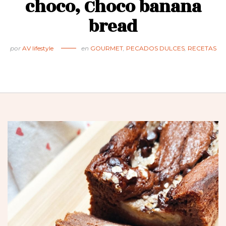
choco, Choco banana
bread
por
AV lifestyle
en
GOURMET
,
PECADOS DULCES
,
RECETAS