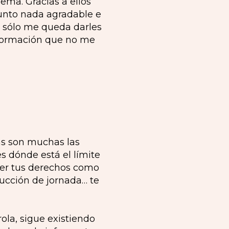
ema. Gracias a ellos
sunto nada agradable e
ue sólo me queda darles
información que no me
as son muchas las
s dónde está el límite
ocer tus derechos como
ducción de jornada… te
la, sigue existiendo