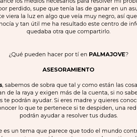
ance los medios necesarios para resolver mi probl
or perdido, supe que tenía las de ganar en un a
te viera la luz en algo que veía muy negro, así q
conocía y tan útil me ha resultado este centro de 
quedaba otra que compartirlo.
¿Qué pueden hacer por tí en
PALMAJOVE
?
ASESORAMIENTO
s
, sabemos de sobra que tal y como están las cos
 de la raya y exigen más de la cuenta, si no sabe
los te podrán ayudar. Si eres madre y quieres con
nocer lo que te pertenece si te despiden, una re
podrán ayudar a resolver tus dudas.
e es un tema que parece que todo el mundo contro