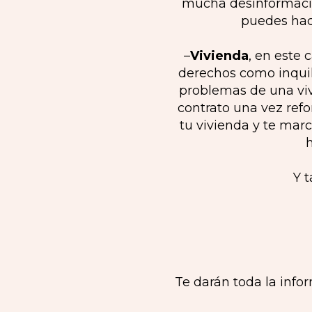
mucha desinformación
puedes hace
–
Vivienda
, en este
derechos como inquil
problemas de una viv
contrato una vez refo
tu vivienda y te mar
Y t
Te darán toda la info