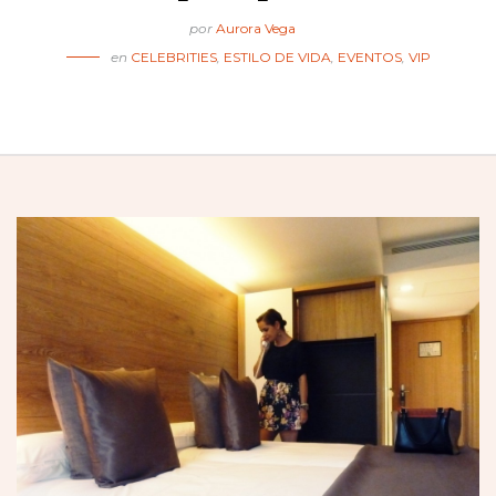
por
Aurora Vega
en
CELEBRITIES
,
ESTILO DE VIDA
,
EVENTOS
,
VIP