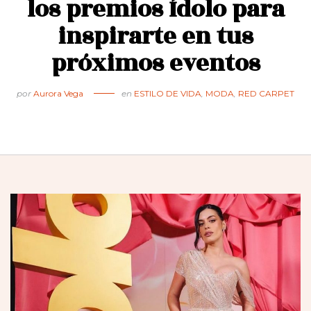
los premios Ídolo para
inspirarte en tus
próximos eventos
por
Aurora Vega
en
ESTILO DE VIDA
,
MODA
,
RED CARPET