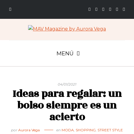
MENÚ
04/01/2021
Ideas para regalar: un
bolso siempre es un
acierto
por
Aurora Vega
en
MODA
,
SHOPPING
,
STREET STYLE