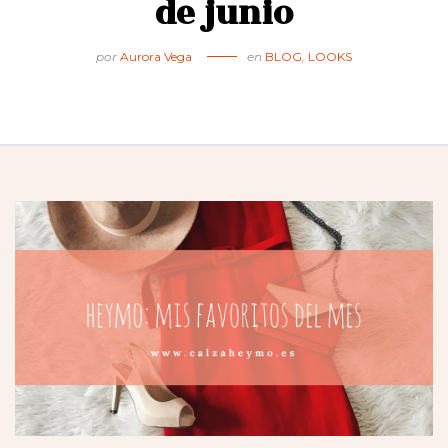
de junio
por
Aurora Vega
en
BLOG
,
LOOKS