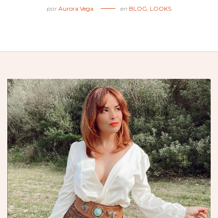
por
Aurora Vega
en
BLOG
,
LOOKS