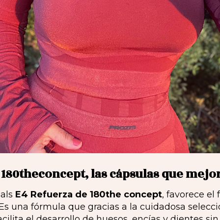
 180theconcept, las cápsulas que mejor
als
E4 Refuerza de 180the concept
, favorece e
Es una fórmula que gracias a la cuidadosa selec
acilita el desarrollo de huesos, encías y dientes si