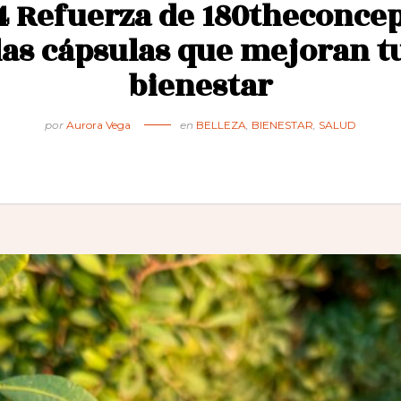
4 Refuerza de 180theconcep
las cápsulas que mejoran t
bienestar
por
Aurora Vega
en
BELLEZA
,
BIENESTAR
,
SALUD