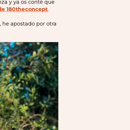
eza y ya os conté que
de 180theconcept
.
, he apostado por otra