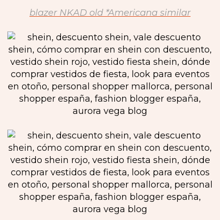
blazer NKAD old *Americana similar