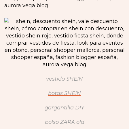
vestido SHEIN
botas SHEIN
gargantilla DIY
bolso ZARA old