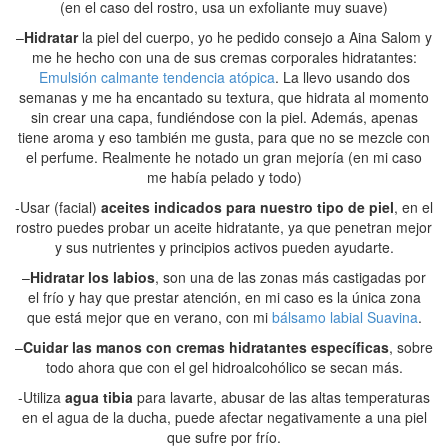
(en el caso del rostro, usa un exfoliante muy suave)
–
Hidratar
la piel del cuerpo, yo he pedido consejo a Aina Salom y
me he hecho con una de sus cremas corporales hidratantes:
Emulsión calmante tendencia atópica
. La llevo usando dos
semanas y me ha encantado su textura, que hidrata al momento
sin crear una capa, fundiéndose con la piel. Además, apenas
tiene aroma y eso también me gusta, para que no se mezcle con
el perfume. Realmente he notado un gran mejoría (en mi caso
me había pelado y todo)
-Usar (facial)
aceites indicados para nuestro tipo de piel
, en el
rostro puedes probar un aceite hidratante, ya que penetran mejor
y sus nutrientes y principios activos pueden ayudarte.
–
Hidratar los labios
, son una de las zonas más castigadas por
el frío y hay que prestar atención, en mi caso es la única zona
que está mejor que en verano, con mi
bálsamo labial Suavina
.
–
Cuidar las manos con cremas hidratantes específicas
, sobre
todo ahora que con el gel hidroalcohólico se secan más.
-Utiliza
agua tibia
para lavarte, abusar de las altas temperaturas
en el agua de la ducha, puede afectar negativamente a una piel
que sufre por frío.