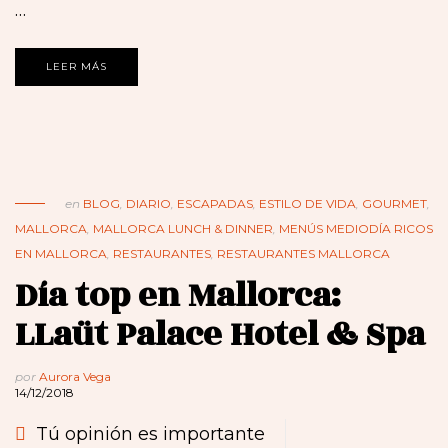
…
LEER MÁS
en
BLOG
,
DIARIO
,
ESCAPADAS
,
ESTILO DE VIDA
,
GOURMET
,
MALLORCA
,
MALLORCA LUNCH & DINNER
,
MENÚS MEDIODÍA RICOS
EN MALLORCA
,
RESTAURANTES
,
RESTAURANTES MALLORCA
Día top en Mallorca:
LLaüt Palace Hotel & Spa
por
Aurora Vega
14/12/2018
Tú opinión es importante