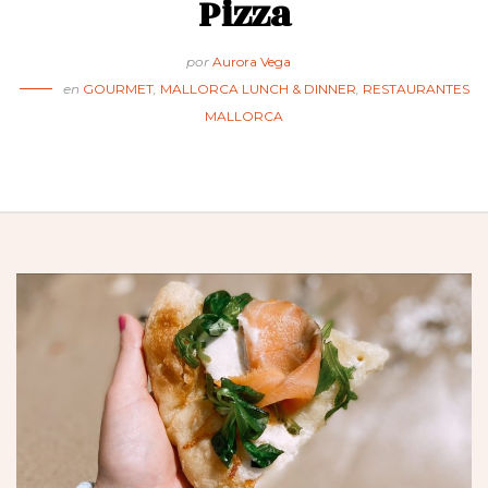
Pizza
por
Aurora Vega
en
GOURMET
,
MALLORCA LUNCH & DINNER
,
RESTAURANTES
MALLORCA