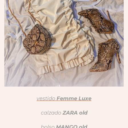
vestido
Femme Luxe
calzado
ZARA old
bolso
MANGO old