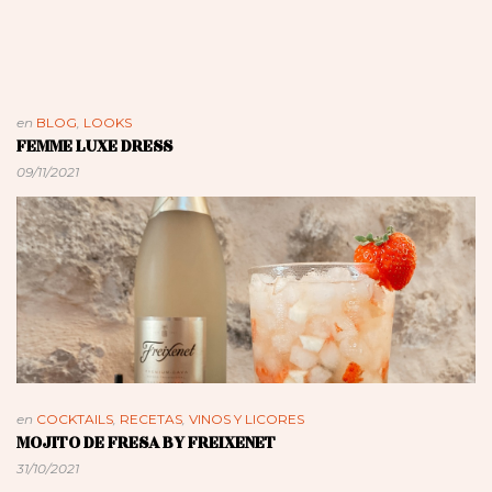
en
BLOG
,
LOOKS
FEMME LUXE DRESS
09/11/2021
en
COCKTAILS
,
RECETAS
,
VINOS Y LICORES
MOJITO DE FRESA BY FREIXENET
31/10/2021