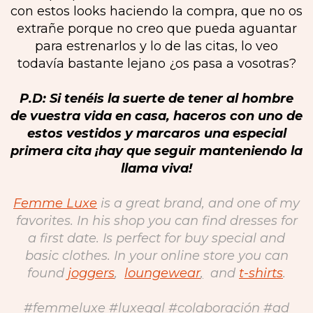
con estos looks haciendo la compra, que no os
extrañe porque no creo que pueda aguantar
para estrenarlos y lo de las citas, lo veo
todavía bastante lejano ¿os pasa a vosotras?
P.D: Si tenéis la suerte de tener al hombre
de vuestra vida en casa, haceros con uno de
estos vestidos y marcaros una especial
primera cita ¡hay que seguir manteniendo la
llama viva!
Femme Luxe
is a great brand, and one of my
favorites. In his shop you can find dresses for
a first date. Is perfect for buy special and
basic clothes. In your online store you can
found
joggers
,
loungewear
,
and
t-shirts
.
#femmeluxe #luxegal #colaboración #ad