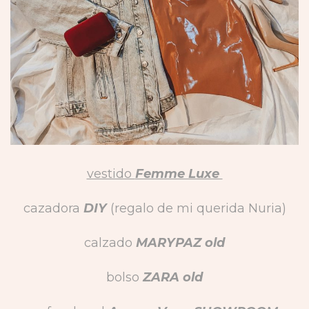
vestido
Femme Luxe
cazadora
DIY
(regalo de mi querida Nuria)
calzado
MARYPAZ old
bolso
ZARA old