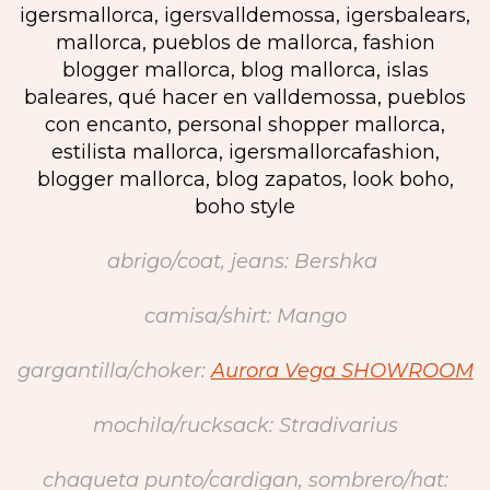
abrigo/coat, jeans: Bershka
camisa/shirt: Mango
gargantilla/choker:
Aurora Vega SHOWROOM
mochila/rucksack: Stradivarius
chaqueta punto/cardigan, sombrero/hat: