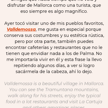
disfrutar de Mallorca como una turista, que
eso siempre es algo magnífico.
Ayer tocó visitar uno de mis pueblos favoritos,
Valldemossa
, me gusta en especial porque
conserva sus costumbres y su estética rústica,
pero por otra parte, también puedes
encontrar cafeterías y restaurantes que no le
tienen que envidiar nada a los de Palma. No
me importaría vivir en él y esta frase la llevo
repitiendo algunos días, a ver si logro
sacármela de la cabeza, ahí lo dejo.
Valldemossa is a beautiful village in Mallorca.
You can see the Tramuntana mountains,
walk along for his streets, enjoy the typical
food in a lot restaurants and visit La Cartuja
and others amazings places.