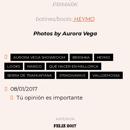
PRIMARK
botines/boots:
HEYMO
Photos by Aurora Vega
AURORA VEGA SHOWROOM
BERSHKA
HEYMO
LOOKS
MANGO
QUÉ HACER EN MALLORCA
SERRA DE TRAMUNTANA
STRADIVARIUS
VALLDEMOSSA
08/01/2017
Tú opinión es importante
ANTERIOR
FELIZ 2017