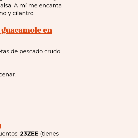
alsa. A mí me encanta
o y cilantro.
on guacamole en
cenar.
N
uentos:
23ZEE
(tienes