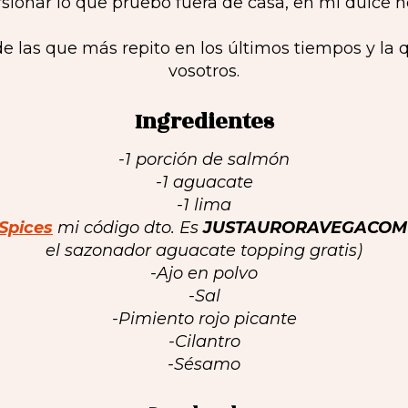
sionar lo que pruebo fuera de casa, en mi dulce h
de las que más repito en los últimos tiempos y la 
vosotros.
Ingredientes
-1 porción de salmón
-1 aguacate
-1 lima
Spices
mi código dto. Es
JUSTAURORAVEGACOM
el sazonador aguacate topping gratis)
-Ajo en polvo
-Sal
-Pimiento rojo picante
-Cilantro
-Sésamo