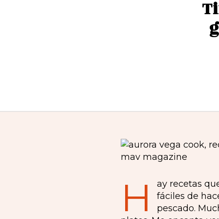
Ti
g
H
ay recetas qu
fáciles de hac
pescado. Mucho