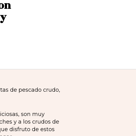
con
 y
iciosas, son muy
iches y a los crudos de
que disfruto de estos