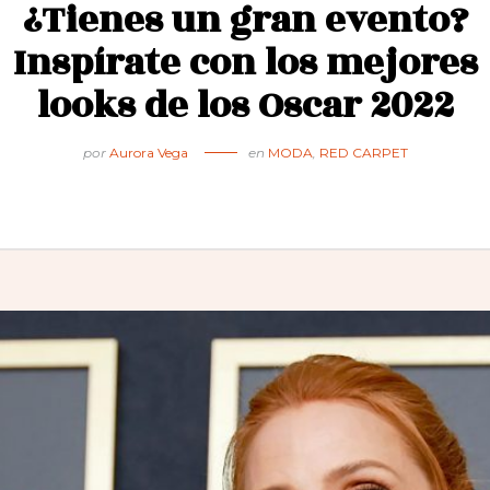
¿Tienes un gran evento?
Inspírate con los mejores
looks de los Oscar 2022
por
Aurora Vega
en
MODA
,
RED CARPET