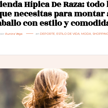
ienda Hípica De Raza: todo 
que necesitas para montar 
aballo con estilo y comodid
por
Aurora Vega
en
DEPORTE
,
ESTILO DE VIDA
,
MODA
,
SHOPPIN