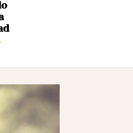
lo
a
ad
G