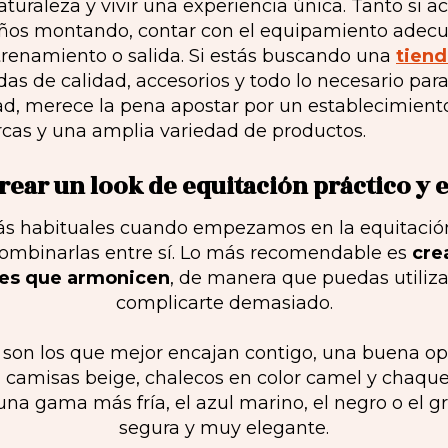
naturaleza y vivir una experiencia única. Tanto si a
 años montando, contar con el equipamiento adec
trenamiento o salida. Si estás buscando una
tiend
s de calidad, accesorios y todo lo necesario para
, merece la pena apostar por un establecimient
cas y una amplia variedad de productos.
ear un look de equitación práctico y 
más habituales cuando empezamos en la equitació
ombinarlas entre sí. Lo más recomendable es
cre
res que armonicen
, de manera que puedas utiliza
complicarte demasiado.
os son los que mejor encajan contigo, una buena op
camisas beige, chalecos en color camel y chaquet
 una gama más fría, el azul marino, el negro o el g
segura y muy elegante.