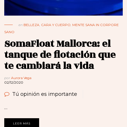
en
BELLEZA
,
CARA Y CUERPO
,
MENTE SANA IN CORPORE
SANO
SomaFloat Mallorca: el
tanque de flotación que
te cambiará la vida
por
Aurora Vega
02/12/2020
Tú opinión es importante
…
LEER MÁS