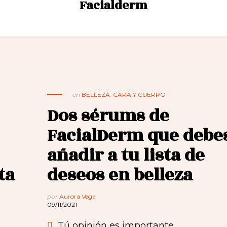
Facialderm
en
BELLEZA
,
CARA Y CUERPO
Dos sérums de
FacialDerm que debe
añadir a tu lista de
ta
deseos en belleza
por
Aurora Vega
09/11/2021
Tú opinión es importante