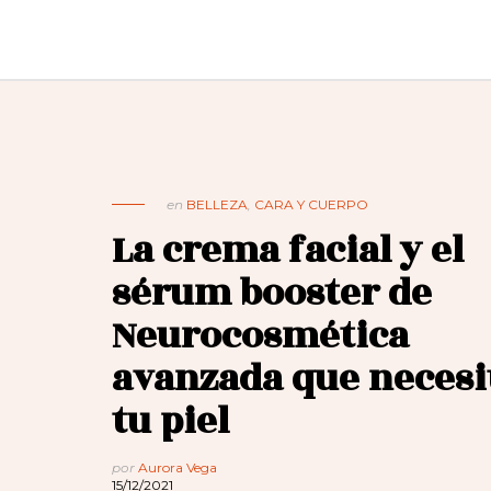
en
BELLEZA
,
CARA Y CUERPO
La crema facial y el
sérum booster de
Neurocosmética
avanzada que necesi
tu piel
por
Aurora Vega
15/12/2021