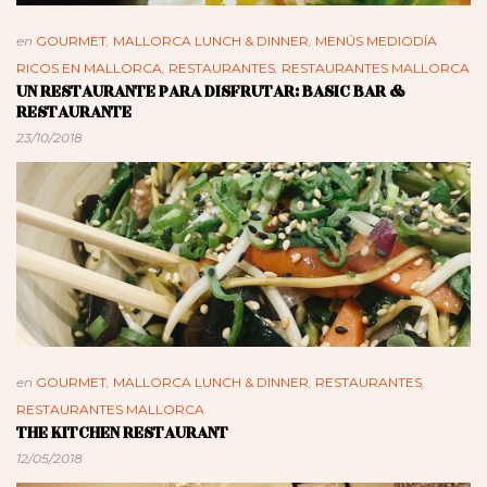
en
GOURMET
,
MALLORCA LUNCH & DINNER
,
MENÚS MEDIODÍA
RICOS EN MALLORCA
,
RESTAURANTES
,
RESTAURANTES MALLORCA
UN RESTAURANTE PARA DISFRUTAR: BASIC BAR &
RESTAURANTE
23/10/2018
en
GOURMET
,
MALLORCA LUNCH & DINNER
,
RESTAURANTES
,
RESTAURANTES MALLORCA
THE KITCHEN RESTAURANT
12/05/2018