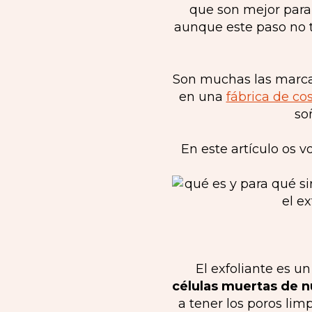
que son mejor para c
aunque este paso no t
Son muchas las marcas
en una
fábrica de co
so
En este artículo os v
El exfoliante es 
células muertas de n
a tener los poros lim