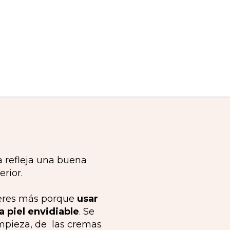
ta refleja una buena
rior.
speres más porque
usar
 piel envidiable
. Se
impieza, de las cremas