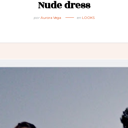
Nude dress
por
Aurora Vega
en
LOOKS