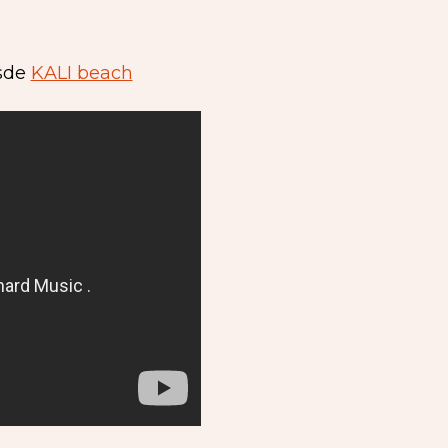
esde
KALI beach