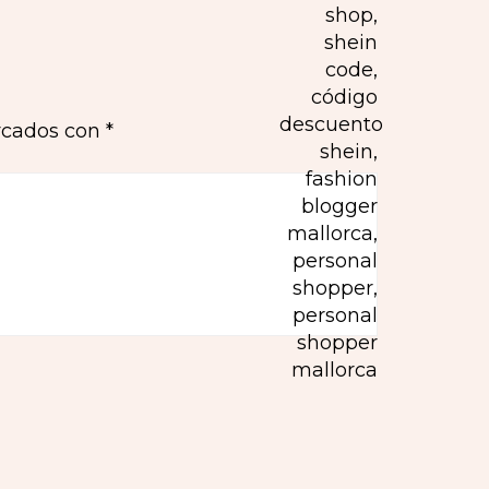
rcados con
*