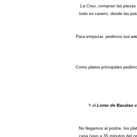
La Creu
, compran las piezas
todo es casero, desde las pata
Para empezar, pedimos sus
cro
Como platos principales pedim
Y el
Lomo de Bacalao c
No llegamos al postre, los pl
casa (vivo a 35 minutos del c