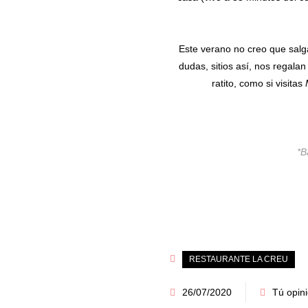
Este verano no creo que salga 
dudas, sitios así, nos regala
ratito, como si visitas
*B
RESTAURANTE LA CREU
26/07/2020
Tú opin