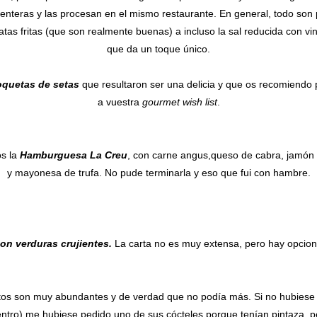
 enteras y las procesan en el mismo restaurante. En general, todo son 
tas fritas (que son realmente buenas) a incluso la sal reducida con vin
que da un toque único.
quetas de setas
que resultaron ser una delicia y que os recomiendo p
a vuestra
gourmet wish list
.
os la
Hamburguesa La Creu
, con carne angus,queso de cabra, jamón 
y mayonesa de trufa. No pude terminarla y eso que fui con hambre.
on verduras crujientes.
La carta no es muy extensa, pero hay opcion
atos son muy abundantes y de verdad que no podía más. Si no hubiese 
entro) me hubiese pedido uno de sus cócteles porque tenían pintaza, p