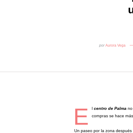
por
Aurora Vega
E
l
centro de Palma
no
compras se hace más r
Un paseo por la zona después d