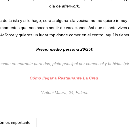
día de
afterwork
.
de la isla y si lo hago, será a alguna isla vecina, no me quiero ir muy 
n momentos que nos hacen sentir de vacaciones. Así que si tanto vives
Mallorca
y quieres un lugar top donde comer en el centro, aquí lo tie
Precio medio persona 20/25€
asado en entrante para dos, plato principal por comensal y bebidas (vi
Cómo llegar a Restaurante La Creu
*Antoni Maura, 24, Palma.
ión es importante