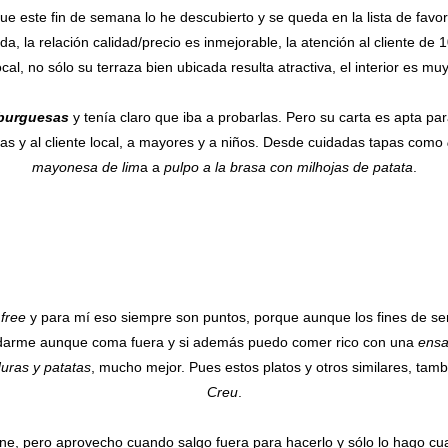
que este fin de semana lo he descubierto y se queda en la lista de favo
da, la relación calidad/precio es inmejorable, la atención al cliente de 
ocal, no sólo su terraza bien ubicada resulta atractiva, el interior es mu
burguesas
y tenía claro que iba a probarlas. Pero su carta es apta par
stas y al cliente local, a mayores y a niños. Desde cuidadas tapas como
mayonesa de lim
a a
pulpo a la brasa con milhojas de patata
.
 free
y para mí eso siempre son puntos, porque aunque los fines de s
darme aunque coma fuera y si además puedo comer rico con una
ensa
uras y patatas
, mucho mejor. Pues estos platos y otros similares, tam
Creu
.
ne, pero aprovecho cuando salgo fuera para hacerlo y sólo lo hago cua