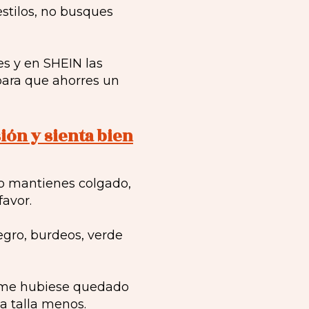
stilos, no busques
s y en SHEIN las
para que ahorres un
ión y sienta bien
lo mantienes colgado,
avor.
negro, burdeos, verde
 y me hubiese quedado
na talla menos.