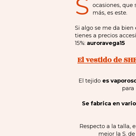
S
ocasiones, que 
más, es este.
Si algo se me da bien
tienes a precios acce
15%:
auroravega15
El vestido de SH
El tejido
es vaporoso
para
Se fabrica en vari
Respecto a la talla,
mejor la S. de