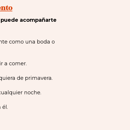
ento
s, puede acompañarte
ante como una boda o
ir a comer.
quiera de primavera.
cualquier noche.
él.