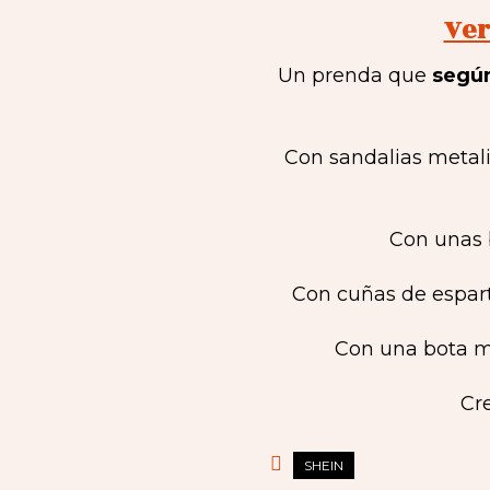
Ver
Un prenda que
según
Con sandalias metal
Con unas b
Con cuñas de espart
Con una bota mo
Cr
SHEIN