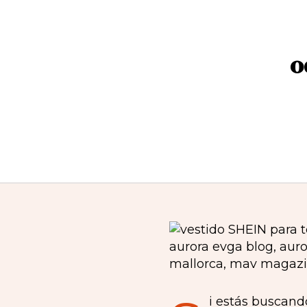
o
i estás buscand